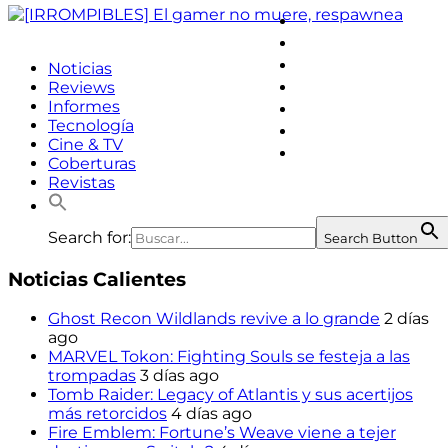
facebook
twitter
instagram
Noticias
youtube
Reviews
Informes
linkedin
Tecnología
steam
Cine & TV
discord2
Coberturas
Revistas
Search for:
Search Button
Noticias Calientes
Ghost Recon Wildlands revive a lo grande
2 días
ago
MARVEL Tokon: Fighting Souls se festeja a las
trompadas
3 días ago
Tomb Raider: Legacy of Atlantis y sus acertijos
más retorcidos
4 días ago
Fire Emblem: Fortune’s Weave viene a tejer