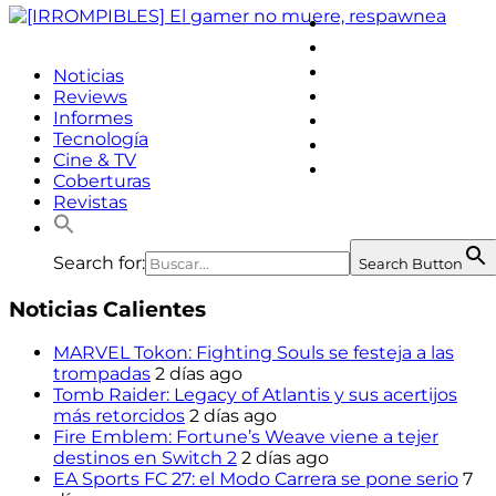
facebook
twitter
instagram
Noticias
youtube
Reviews
Informes
linkedin
Tecnología
steam
Cine & TV
discord2
Coberturas
Revistas
Search for:
Search Button
Noticias Calientes
MARVEL Tokon: Fighting Souls se festeja a las
trompadas
2 días ago
Tomb Raider: Legacy of Atlantis y sus acertijos
más retorcidos
2 días ago
Fire Emblem: Fortune’s Weave viene a tejer
destinos en Switch 2
2 días ago
EA Sports FC 27: el Modo Carrera se pone serio
7